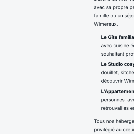
avec sa propre p
famille ou un séj
Wimereux.
Le Gîte familia
avec cuisine é
souhaitant pro
Le Studio cos
douillet, kitc
découvrir Wime
L'Appartemen
personnes, ave
retrouvailles e
Tous nos héberg
privilégié au cœ