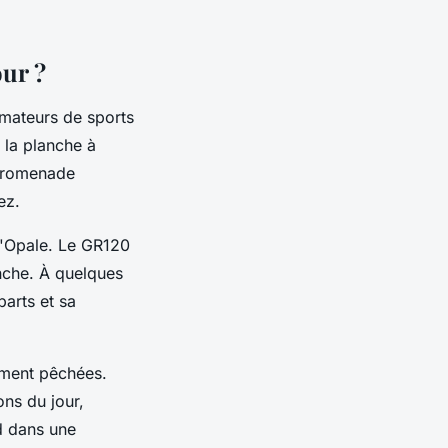
our ?
amateurs de sports
, la planche à
 promenade
ez.
d'Opale. Le GR120
anche. À quelques
arts et sa
ement pêchées.
ons du jour,
 dans une