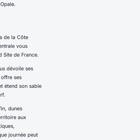
'Opale.
s de la Côte
entrale vous
d Site de France.
us dévoile ses
 offre ses
nt étend son sable
rf.
fin, dunes
ritoire aux
tiques,
que journée peut