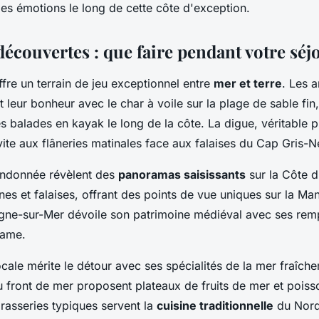
les émotions le long de cette côte d'exception.
 découvertes : que faire pendant votre séj
re un terrain de jeu exceptionnel entre
mer et terre
. Les 
 leur bonheur avec le char à voile sur la plage de sable fin
es balades en kayak le long de la côte. La digue, véritable
ite aux flâneries matinales face aux falaises du Cap Gris-N
randonnée révèlent des
panoramas saisissants
sur la Côte 
nes et falaises, offrant des points de vue uniques sur la M
gne-sur-Mer dévoile son patrimoine médiéval avec ses remp
Dame.
cale mérite le détour avec ses spécialités de la mer fraîch
u front de mer proposent plateaux de fruits de mer et poiss
rasseries typiques servent la
cuisine traditionnelle
du Nord