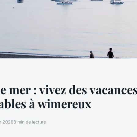
de mer : vivez des vacance
ables à wimereux
er 2026
8 min de lecture