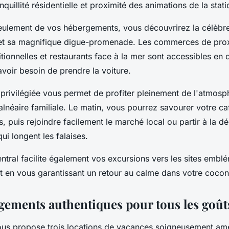
anquillité résidentielle et proximité des animations de la stat
eulement de vos hébergements, vous découvrirez la célèbre
et sa magnifique digue-promenade. Les commerces de prox
itionnelles et restaurants face à la mer sont accessibles en
voir besoin de prendre la voiture.
n privilégiée vous permet de profiter pleinement de l'atmos
alnéaire familiale. Le matin, vous pourrez savourer votre ca
, puis rejoindre facilement le marché local ou partir à la d
ui longent les falaises.
tral facilite également vos excursions vers les sites emblé
t en vous garantissant un retour au calme dans votre coco
gements authentiques pour tous les goût
vous propose trois locations de vacances soigneusement a