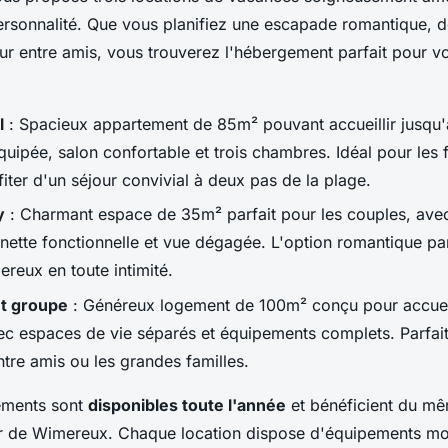
ersonnalité. Que vous planifiez une escapade romantique, 
our entre amis, vous trouverez l'hébergement parfait pour vo
l
: Spacieux appartement de 85m² pouvant accueillir jusqu'
quipée, salon confortable et trois chambres. Idéal pour les 
fiter d'un séjour convivial à deux pas de la plage.
y
: Charmant espace de 35m² parfait pour les couples, avec
henette fonctionnelle et vue dégagée. L'option romantique p
reux en toute intimité.
t groupe
: Généreux logement de 100m² conçu pour accueil
c espaces de vie séparés et équipements complets. Parfait
ntre amis ou les grandes familles.
ements sont
disponibles toute l'année
et bénéficient du m
ur de Wimereux. Chaque location dispose d'équipements mo