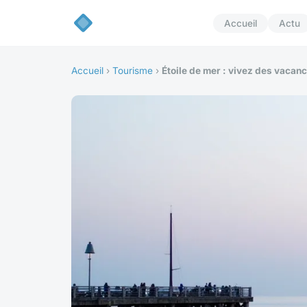
Accueil
Actu
Accueil
›
Tourisme
›
Étoile de mer : vivez des vacan