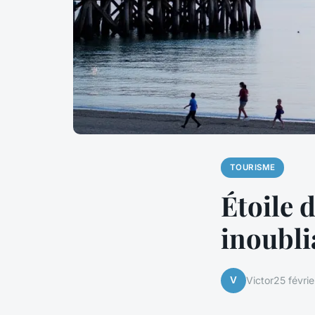
TOURISME
Étoile 
inoubli
V
Victor
25 févri