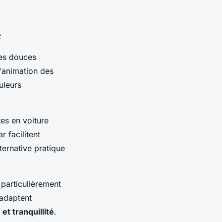
e
res douces
l'animation des
uleurs
es en voiture
r facilitent
ternative pratique
 particulièrement
'adaptent
 et tranquillité
.