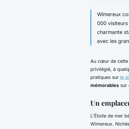
Wimereux con
000 visiteurs
charmante sta
avec les gran
Au cœur de cette 
privilégié, à que
pratiques sur
le s
mémorables
sur 
Un emplacem
L'Étoile de mer b
Wimereux. Nichées