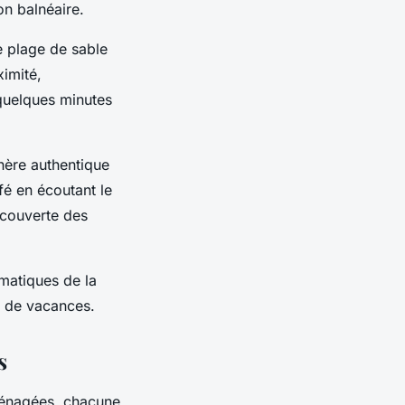
ion balnéaire.
 plage de sable
imité,
 quelques minutes
phère authentique
fé en écoutant le
écouverte des
matiques de la
n de vacances.
s
ménagées, chacune