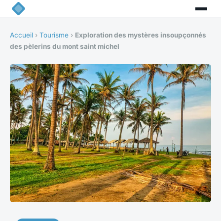
Accueil
›
Tourisme
›
Exploration des mystères insoupçonnés
des pèlerins du mont saint michel