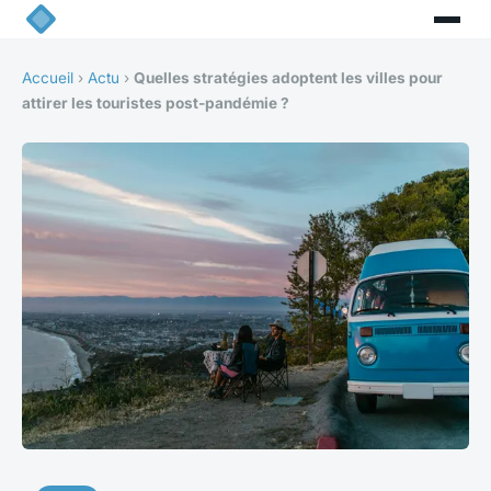
Accueil
›
Actu
›
Quelles stratégies adoptent les villes pour
attirer les touristes post-pandémie ?